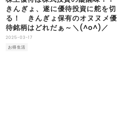
きんぎょ、遂に優待投資に舵を切
る！ きんぎょ保有のオヌヌメ優
待銘柄はどれだぁ～＼(^o^)／
2025
-
03
-
17
お得生活