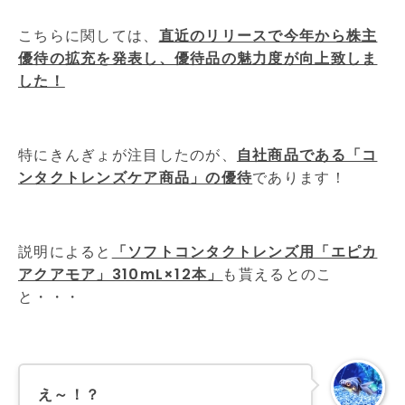
こちらに関しては、
直近のリリースで今年から株主
優待の拡充を発表し、優待品の魅力度が向上致しま
した！
特にきんぎょが注目したのが、
自社商品である「コ
ンタクトレンズケア商品」の優待
であります！
説明によると
「ソフトコンタクトレンズ用「エピカ
アクアモア」310mL×12本」
も貰えるとのこ
と・・・
え～！？